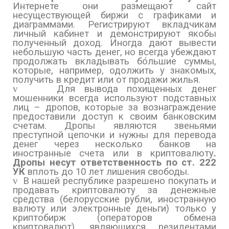
Интернете они размещают сайт
несуществующей биржи с графиками и
диаграммами. Регистрируют вкладчикам
личный кабинет и демонстрируют якобы
полученный доход. Иногда дают вывести
небольшую часть денег, но всегда убеждают
продолжать вкладывать бо́льшие суммы,
которые, например, одолжить у знакомых,
получить в кредит или от продажи жилья.
v
Для вывода похищенных денег
мошенники всегда используют подставных
лиц – дропов, которые за вознаграждение
предоставили доступ к своим банковским
счетам. Дропы являются звеньями
преступной цепочки и нужны для перевода
денег через несколько банков на
иностранные счета или в криптовалюту
.
Дропы несут ответственность по ст. 222
УК
вплоть до 10 лет лишения свободы.
v
В нашей республике разрешено покупать и
продавать криптовалюту за денежные
средства (белорусские рубли, иностранную
валюту или электронные деньги) только у
криптобирж (операторов обмена
криптовалют), являющихся резидентами