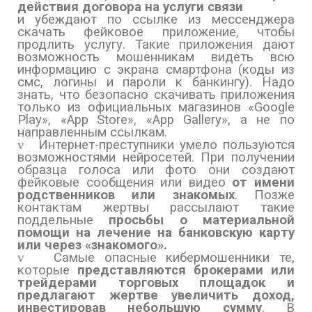
действия договора на услуги связи
и убеждают по ссылке из мессенджера
скачать фейковое приложение, чтобы
продлить услугу. Такие приложения дают
возможность мошенникам видеть всю
информацию с экрана смартфона (коды из
смс, логины и пароли к банкингу). Надо
знать, что безопасно скачивать приложения
только из официальных магазинов
«
Google
Play
», «
App
Store
», «
App
Gallery
», а не по
направленным ссылкам
.
v
Интернет-преступники умело пользуются
возможностями нейросетей. При получении
образца голоса или фото они создают
фейковые сообщения или видео
от имени
родственников или знакомых
. Позже
контактам жертвы рассылают такие
поддельные
просьбы о материальной
помощи на лечение на банковскую карту
или через «знакомого».
v
Самые опасные кибермошенники те,
которые
представляются брокерами или
трейдерами торговых площадок и
предлагают жертве увеличить доход,
инвестировав небольшую сумму
. В